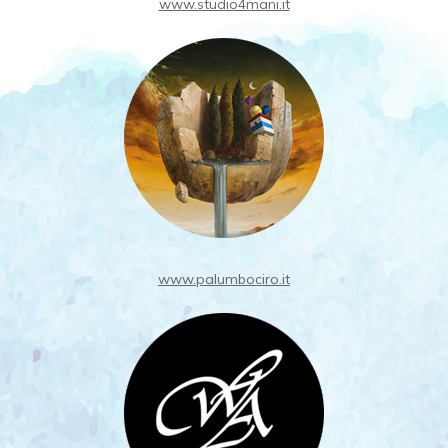
www.studio4mani.it
www.palumbociro.it