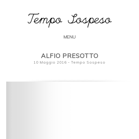
L'arte secondo Francesca Bogliolo
TEMPO
SOSPESO
MENU
SKIP
ALFIO PRESOTTO
TO
10 Maggio 2016
-
Tempo Sospeso
CONTENT