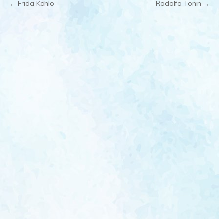
Frida Kahlo
Rodolfo Tonin
←
→
Post
navigation