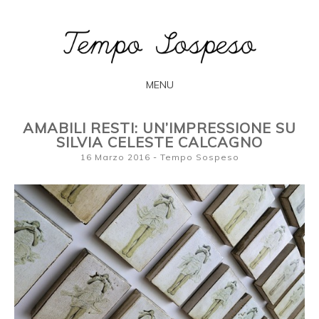
L'arte secondo Francesca Bogliolo
TEMPO
SOSPESO
MENU
SKIP
AMABILI RESTI: UN’IMPRESSIONE SU
TO
SILVIA CELESTE CALCAGNO
CONTENT
16 Marzo 2016
-
Tempo Sospeso