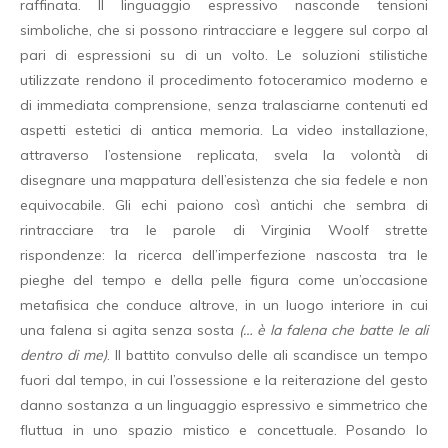
raffinata. Il linguaggio espressivo nasconde tensioni
simboliche, che si possono rintracciare e leggere sul corpo al
pari di espressioni su di un volto. Le soluzioni stilistiche
utilizzate rendono il procedimento fotoceramico moderno e
di immediata comprensione, senza tralasciarne contenuti ed
aspetti estetici di antica memoria. La video installazione,
attraverso l’ostensione replicata, svela la volontà di
disegnare una mappatura dell’esistenza che sia fedele e non
equivocabile. Gli echi paiono così antichi che sembra di
rintracciare tra le parole di Virginia Woolf strette
rispondenze: la ricerca dell’imperfezione nascosta tra le
pieghe del tempo e della pelle figura come un’occasione
metafisica che conduce altrove, in un luogo interiore in cui
una falena si agita senza sosta
(… è la falena che batte le ali
dentro di me)
. Il battito convulso delle ali scandisce un tempo
fuori dal tempo, in cui l’ossessione e la reiterazione del gesto
danno sostanza a un linguaggio espressivo e simmetrico che
fluttua in uno spazio mistico e concettuale. Posando lo