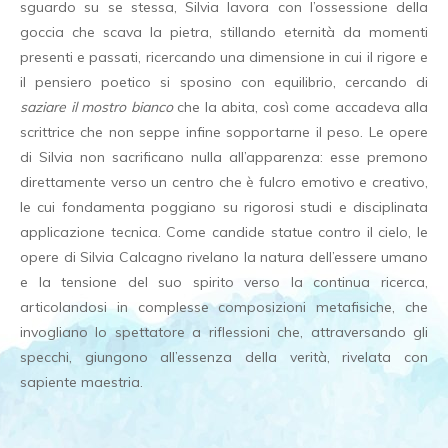
sguardo su se stessa, Silvia lavora con l’ossessione della
goccia che scava la pietra, stillando eternità da momenti
presenti e passati, ricercando una dimensione in cui il rigore e
il pensiero poetico si sposino con equilibrio, cercando di
saziare il mostro bianco
che la abita, così come accadeva alla
scrittrice che non seppe infine sopportarne il peso. Le opere
di Silvia non sacrificano nulla all’apparenza: esse premono
direttamente verso un centro che è fulcro emotivo e creativo,
le cui fondamenta poggiano su rigorosi studi e disciplinata
applicazione tecnica. Come candide statue contro il cielo, le
opere di Silvia Calcagno rivelano la natura dell’essere umano
e la tensione del suo spirito verso la continua ricerca,
articolandosi in complesse composizioni metafisiche, che
invogliano lo spettatore a riflessioni che, attraversando gli
specchi, giungono all’essenza della verità, rivelata con
sapiente maestria.