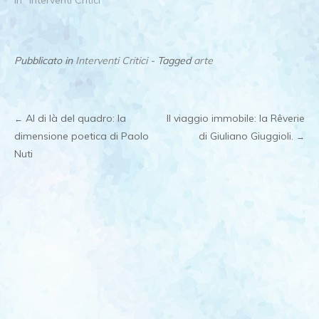
Pubblicato in
Interventi Critici
- Tagged
arte
Al di là del quadro: la
Il viaggio immobile: la Rêverie
←
Post
dimensione poetica di Paolo
di Giuliano Giuggioli.
→
Nuti
navigation