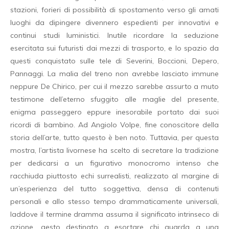
stazioni, forieri di possibilità di spostamento verso gli amati
luoghi da dipingere divennero espedienti per innovativi e
continui studi luministici. Inutile ricordare la seduzione
esercitata sui futuristi dai mezzi di trasporto, e lo spazio da
questi conquistato sulle tele di Severini, Boccioni, Depero,
Pannaggi. La malia del treno non avrebbe lasciato immune
neppure De Chirico, per cui il mezzo sarebbe assurto a muto
testimone dell’eterno sfuggito alle maglie del presente,
enigma passeggero eppure inesorabile portato dai suoi
ricordi di bambino. Ad Angiolo Volpe, fine conoscitore della
storia dell’arte, tutto questo è ben noto. Tuttavia, per questa
mostra, l’artista livornese ha scelto di secretare la tradizione
per dedicarsi a un figurativo monocromo intenso che
racchiuda piuttosto echi surrealisti, realizzato al margine di
un’esperienza del tutto soggettiva, densa di contenuti
personali e allo stesso tempo drammaticamente universali,
laddove il termine dramma assuma il significato intrinseco di
azione, gesto destinato a esortare chi guarda a una