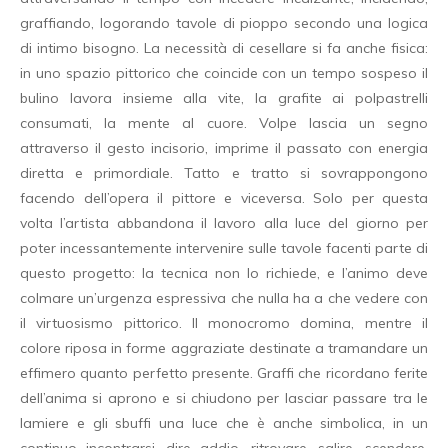
graffiando, logorando tavole di pioppo secondo una logica
di intimo bisogno. La necessità di cesellare si fa anche fisica:
in uno spazio pittorico che coincide con un tempo sospeso il
bulino lavora insieme alla vite, la grafite ai polpastrelli
consumati, la mente al cuore. Volpe lascia un segno
attraverso il gesto incisorio, imprime il passato con energia
diretta e primordiale. Tatto e tratto si sovrappongono
facendo dell’opera il pittore e viceversa. Solo per questa
volta l’artista abbandona il lavoro alla luce del giorno per
poter incessantemente intervenire sulle tavole facenti parte di
questo progetto: la tecnica non lo richiede, e l’animo deve
colmare un’urgenza espressiva che nulla ha a che vedere con
il virtuosismo pittorico. Il monocromo domina, mentre il
colore riposa in forme aggraziate destinate a tramandare un
effimero quanto perfetto presente. Graffi che ricordano ferite
dell’anima si aprono e si chiudono per lasciar passare tra le
lamiere e gli sbuffi una luce che è anche simbolica, in un
continuo incontrarsi, dire addio, ritrovare, salire, scendere,