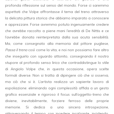
profonda riflessione sul senso del mondo. Forse ci saremmo
aspettati che Volpe affrontasse il tema del treno attraverso
la delicata pittura storica che abbiamo imparato a conoscere
e apprezzare. Forse avremmo potuto ingenuamente credere
che avrebbe raccolto a piene mani l’eredità di De Nittis e ce
l’avrebbe donata reinterpretata dalla sua acuta sensibilità.
Ma, come consegnato alla memoria dal pittore pugliese,
Passa il treno
così come la vita, e noi non possiamo fare altro
che inseguirlo con sguardo attonito, consegnando il nostro
stupore al profondo senso lirico che contraddistingue lo stile
di Angiolo Volpe che, in questa occasione, opera scelte
formali diverse. Non si tratta di dipingere ciò che si osserva,
ma ciò che si è. L’artista realizza un sapiente lavoro di
espoliazione: eliminando ogni complessità affida a un gesto
grafico essenziale e rigoroso il focus sull’oggetto-treno che
diviene, inevitabilmente, forziere ferroso delle proprie
memorie. Si dedica a una sincera introspezione,
attraversando il tempo con incedere incalzante, incidendo,