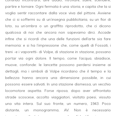
partire e tornare. Ogni fermata è una storia, e capita che la si
voglia sentir raccontare dalla voce viva del pittore. Avviene
che ci si soffermi su di un’insegna pubblicitaria, su un fior di
loto, su un’ombra o un graffito riprodotto, che ci dicono
qualcosa di noi che ancora non sapevamo dirci. Accade
infine che si ricordi che una delle funzioni dell’arte sia fare
memoria: e si ha l’impressione che, come quelli di Fossati, i
treni -e i vaporetti- di Volpe, di stazione in stazione, possano
portar via ogni dolore. Il tempo, come l’acqua, sbiadisce,
muove, confonde: le lancette possono perdersi insieme ai
dettagli, ma i simboli di Volpe ricordano che il tempo e la
bellezza hanno ancora una dimensione possibile, in cui
possono essere salvati. In una stazione dismessa, un vecchio
locomotore aspetta. Forse riposa, dopo aver affrontato
strade scoscese, accolto viaggiatori, visitato paesi, vissuto
una vita intera. Sul suo fronte, un numero, 1943. Poco
distante, un monogramma, AV. Non è necessario