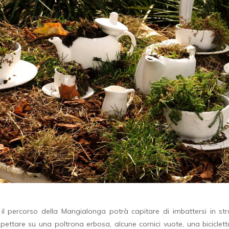
 percorso della Mangialonga potrà capitare di imbattersi in str
ettare su una poltrona erbosa, alcune cornici vuote, una biciclet