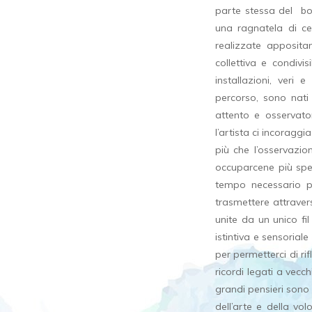
parte stessa del bos
una ragnatela di ce
realizzate apposita
collettiva e condivis
installazioni, veri
percorso, sono nati
attento e osservator
l’artista ci incoragg
più che l’osservazi
occuparcene più spes
tempo necessario p
trasmettere attrave
unite da un unico fi
istintiva e sensorial
per permetterci di ri
ricordi legati a vecch
grandi pensieri sono 
dell’arte e della v