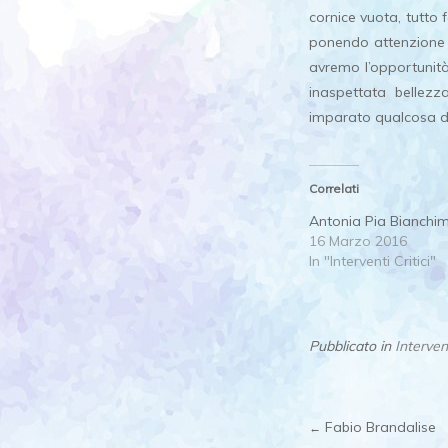
cornice vuota, tutto
ponendo attenzione a
avremo l’opportunità
inaspettata bellezz
imparato qualcosa di 
Correlati
Antonia Pia Bianchi
16 Marzo 2016
In "Interventi Critici"
Pubblicato in
Intervent
Fabio Brandalise
←
Post