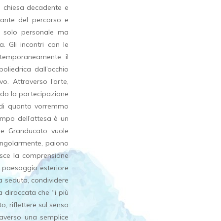
na chiesa decadente e
rante del percorso e
on solo personale ma
a. Gli incontri con le
o temporaneamente il
 poliedrica dall’occhio
o. Attraverso l’arte,
endo la partecipazione
o di quanto vorremmo
empo dell’attesa è un
he Granducato vuole
ingolarmente, paiono
risce la comprensione
ul paesaggio esteriore
na seduta, condividere
la diroccata che “i più
, riflettere sul senso
raverso una semplice