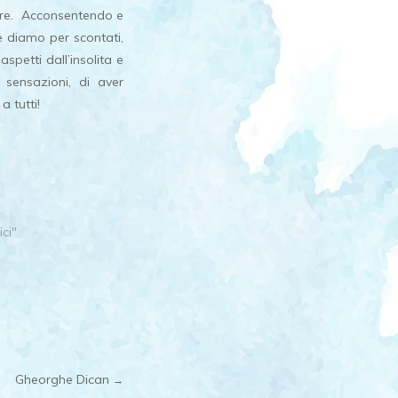
more. Acconsentendo e
e diamo per scontati,
petti dall’insolita e
 sensazioni, di aver
 tutti!
ici"
Gheorghe Dican
→