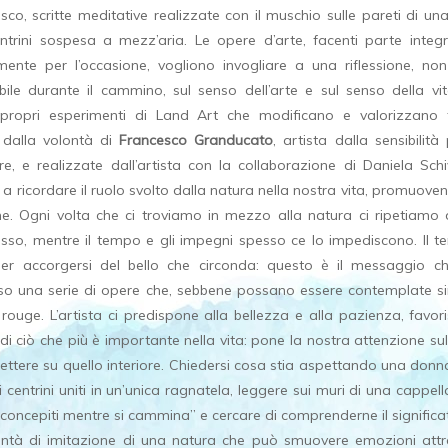
co, scritte meditative realizzate con il muschio sulle pareti di u
ntrini sospesa a mezz’aria. Le opere d’arte, facenti parte integ
mente per l’occasione, vogliono invogliare a una riflessione, n
ibile durante il cammino, sul senso dell’arte e sul senso della vit
 e propri esperimenti di Land Art che modificano e valorizzan
 dalla volontà di
Francesco Granducato
, artista dalla sensibilità
e, e realizzate dall’artista con la collaborazione di Daniela Schiv
ia a ricordare il ruolo svolto dalla natura nella nostra vita, promuov
one. Ogni volta che ci troviamo in mezzo alla natura ci ripetiam
so, mentre il tempo e gli impegni spesso ce lo impediscono. Il t
er accorgersi del bello che circonda: questo è il messaggio c
rso una serie di opere che, sebbene possano essere contemplate s
l rouge. L’artista ci predispone alla bellezza e alla pazienza, favo
e di ciò che più è importante nella vita: pone la nostra attenzione s
flettere su quello interiore. Chiedersi cosa stia aspettando una don
i centrini uniti in un’unica ragnatela, leggere sui muri di una cappel
concepiti mentre si cammina” e cercare di comprenderne il significato
olontà di imitazione di una natura che può smuovere emozioni att