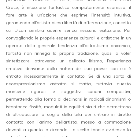
Croce, è intuizione fantastica compiutamente espressa, il
fare arte è un’azione che esprime l’intensità intuitiva,
garantendo all’artista piena libertà di affermazione, concetto
cui Dican sembra aderire senza nessuna esitazione. Pur
convogliando le proprie esperienze culturali e artistiche in un
operato dalla generale tendenza all’astrattismo aniconico,
l’artista non rinnega la propria tradizione, quasi a voler
sintetizzare, attraverso un delicato lirismo, l’esperienza
emotiva derivante dalla natura del suo paese, con cui è
entrato incessantemente in contatto. Se di una sorta di
neoespressionismo astratto si tratta, tuttavia questo
mantiene rigorosi e soggettivi canoni compositivi,
permettendo alla forma di declinarsi in radicali dinamismi o
istantanee fissità, modulati in equilibri sicuri che permettono
di oltrepassare la soglia della tela per entrare in diretto
contatto con l’animo dell’artista, mosso a commozione
davanti a quanto lo circonda. La scelta tonale evidenzia la