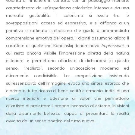
volontà di rimanere in contatto con un paesaggio interiore,
caratterizzato da un’esperienza coloristica intensa e da una
marcata gestualità. Il colorismo si svela tra le
sovrapposizioni, acceso ed espressivo, e si affianca a un
primitivo e raffinato simbolismo che guida a un’immediata
comprensione emotiva dell’opera. I dipinti assumono allora il
carattere di quelle che Kandinskij denominava
Impressioni
, in
cui resta ancora visibile l’impressione diretta della natura
esteriore; e permettono all’artista di dichiararsi, in questo
senso, “realista”, secondo un’accezione moderna ed
eticamente condivisibile. La composizione, insistendo
sull’essenzialità dell’immagine, evoca una sintesi estetica che
è prima di tutto ricerca di bene, verità e armonia: indizi di una
ricerca interiore e adesione ai valori che permettono
all’artista di proiettare il proprio inconscio all’esterno, in visioni
dalla disarmante bellezza, capaci di presentarci la realtà
avvolta da un senso poetico del tutto nuovo.