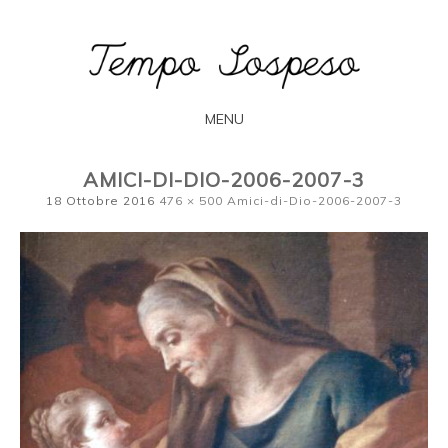
L'arte secondo Francesca Bogliolo
TEMPO
SOSPESO
MENU
SKIP
AMICI-DI-DIO-2006-2007-3
TO
18 Ottobre 2016
476 × 500
Amici-di-Dio-2006-2007-3
CONTENT