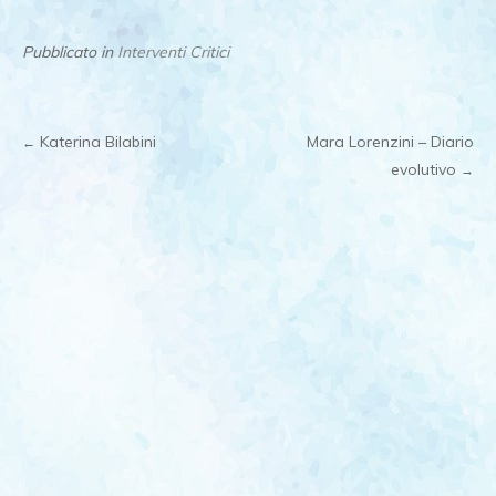
Pubblicato in
Interventi Critici
Katerina Bilabini
Mara Lorenzini – Diario
←
Post
evolutivo
→
navigation