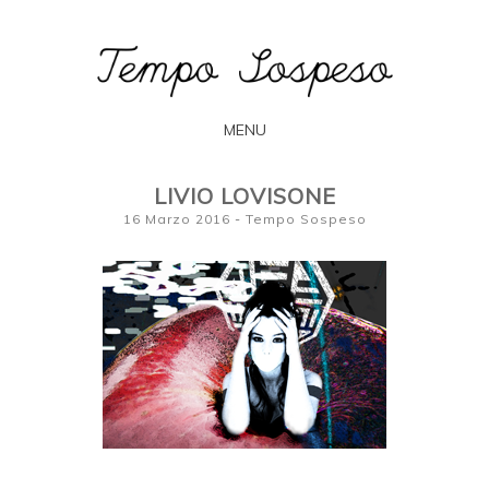
L'arte secondo Francesca Bogliolo
TEMPO
SOSPESO
MENU
SKIP
LIVIO LOVISONE
TO
16 Marzo 2016
-
Tempo Sospeso
CONTENT