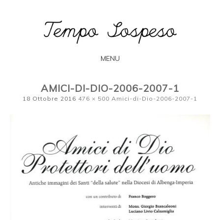
L'arte secondo Francesca Bogliolo
TEMPO
SOSPESO
MENU
SKIP
AMICI-DI-DIO-2006-2007-1
TO
18 Ottobre 2016
476 × 500
Amici-di-Dio-2006-2007-1
CONTENT