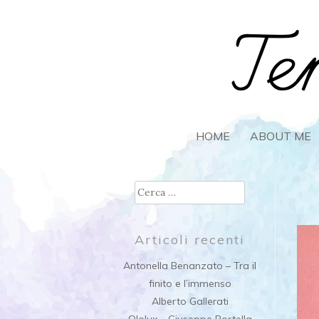
L'arte secondo Francesca Bogliolo
TEMPO S
SKIP
HOME
ABOUT ME
TO
CONTENT
Ricerca
per:
Articoli recenti
Antonella Benanzato – Tra il
finito e l’immenso
Alberto Gallerati